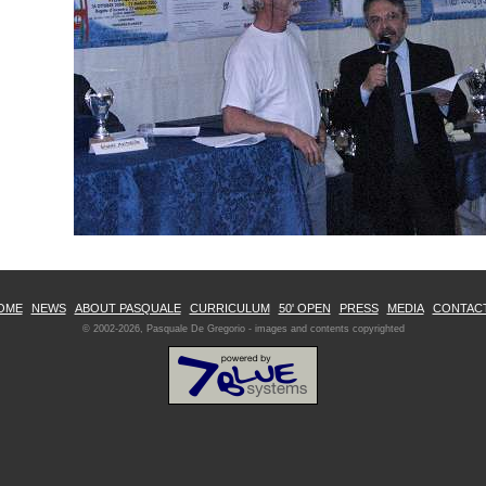
OME
NEWS
ABOUT PASQUALE
CURRICULUM
50' OPEN
PRESS
MEDIA
CONTAC
© 2002-2026, Pasquale De Gregorio - images and contents copyrighted