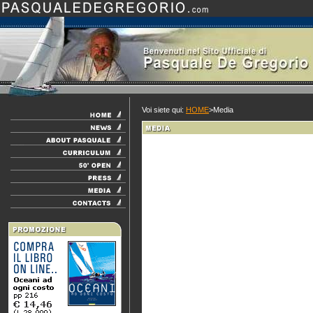
Voi siete qui:
HOME
>Media