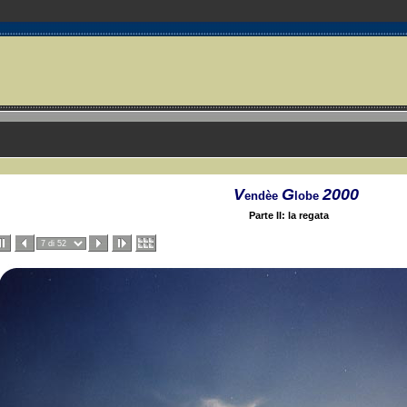
V
G
2
0
0
0
endèe
lobe
Parte II: la regata