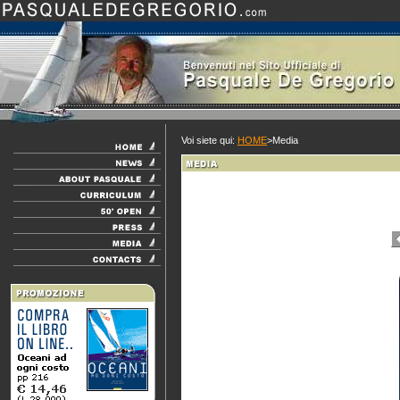
Voi siete qui:
HOME
>Media