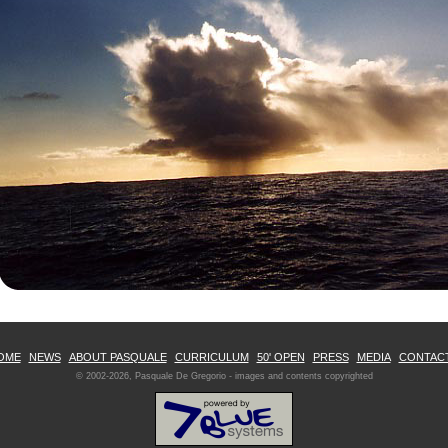
OME
NEWS
ABOUT PASQUALE
CURRICULUM
50' OPEN
PRESS
MEDIA
CONTAC
© 2002-2026, Pasquale De Gregorio - images and contents copyrighted