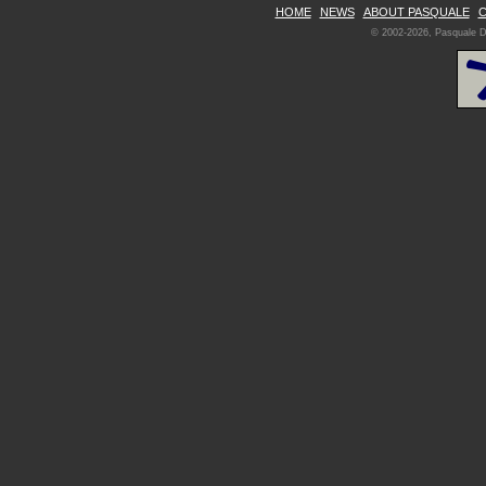
HOME
NEWS
ABOUT PASQUALE
C
© 2002-2026, Pasquale De